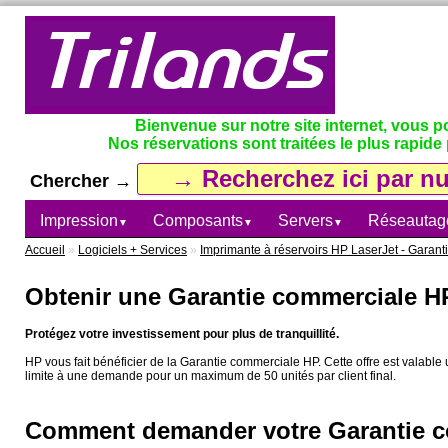
Bienvenue sur notre site internet, vous 
Nos réservations sont traitées le plus rapide 
Chercher →
Impression
Composants
Servers
Réseautag
▼
▼
▼
Accueil
»
Logiciels + Services
»
Imprimante à réservoirs HP LaserJet - Garant
Obtenir une Garantie commerciale H
Protégez votre investissement pour plus de tranquillité.
HP vous fait bénéficier de la Garantie commerciale HP. Cette offre est valable u
limite à une demande pour un maximum de 50 unités par client final.
Comment demander votre Garantie c