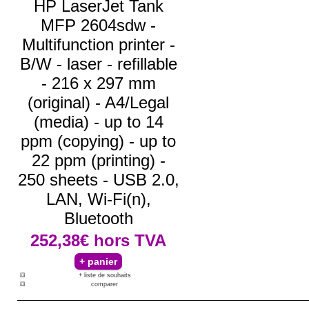
HP LaserJet Tank
MFP 2604sdw -
Multifunction printer -
B/W - laser - refillable
- 216 x 297 mm
(original) - A4/Legal
(media) - up to 14
ppm (copying) - up to
22 ppm (printing) -
250 sheets - USB 2.0,
LAN, Wi-Fi(n),
Bluetooth
252,38€
hors TVA
+ liste de souhaits
comparer