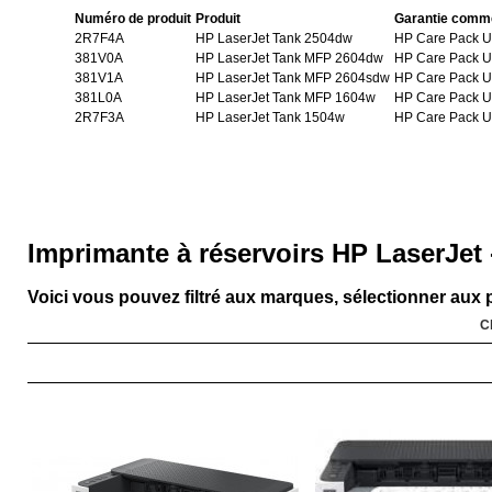
Numéro de produit
Produit
Garantie comm
2R7F4A
HP LaserJet Tank 2504dw
HP Care Pack U
381V0A
HP LaserJet Tank MFP 2604dw
HP Care Pack U
381V1A
HP LaserJet Tank MFP 2604sdw
HP Care Pack U
381L0A
HP LaserJet Tank MFP 1604w
HP Care Pack U
2R7F3A
HP LaserJet Tank 1504w
HP Care Pack U
Imprimante à réservoirs HP LaserJet 
Voici vous pouvez filtré aux marques, sélectionner aux p
C