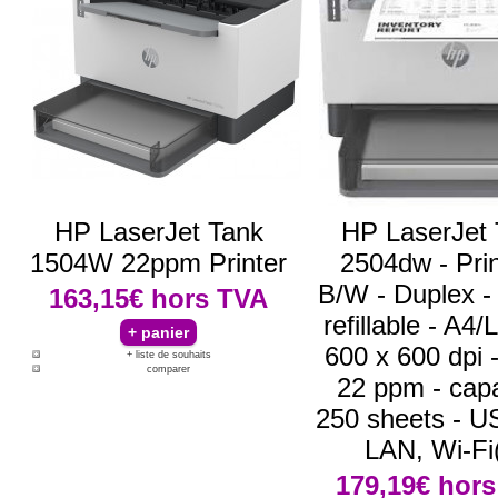
HP LaserJet Tank
HP LaserJet 
1504W 22ppm Printer
2504dw - Prin
B/W - Duplex - 
163,15€
hors TVA
refillable - A4/L
600 x 600 dpi -
+ liste de souhaits
comparer
22 ppm - capa
250 sheets - U
LAN, Wi-Fi
179,19€
hors