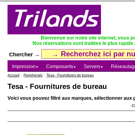
Bienvenue sur notre site internet, vous 
Nos réservations sont traitées le plus rapide 
Chercher →
Impression
Composants
Servers
Réseautag
▼
▼
▼
Accueil
»
Peripherals
»
Tesa - Fournitures de bureau
Tesa - Fournitures de bureau
Voici vous pouvez filtré aux marques, sélectionner aux p
C