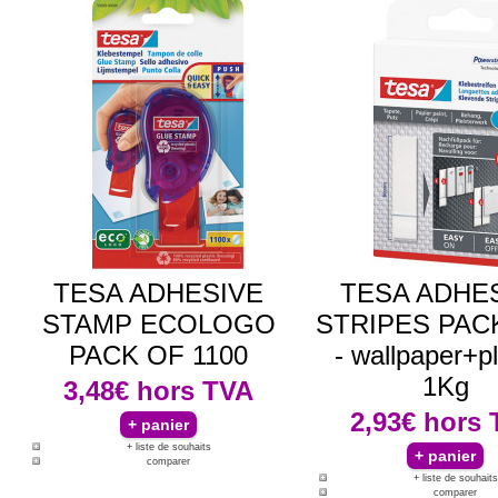
TESA ADHESIVE
TESA ADHE
STAMP ECOLOGO
STRIPES PAC
PACK OF 1100
- wallpaper+pl
1Kg
3,48€
hors TVA
2,93€
hors 
+ liste de souhaits
comparer
+ liste de souhaits
comparer