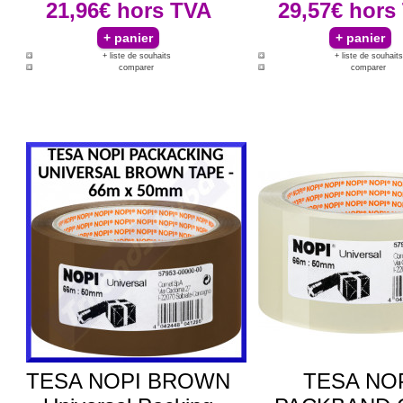
21,96€
hors TVA
29,57€
hors
+ liste de souhaits
+ liste de souhaits
comparer
comparer
TESA NOPI BROWN
TESA NO