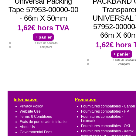
Universal Packing
PACKBAND C
Tape 57953-00000-00
Transpare
- 66m X 50mm
UNIVERSAL 
57952-00000-
1,62€
hors TVA
66m X 60
1,62€
hors 
+ liste de souhaits
comparer
+ liste de souhaits
comparer
Information
Promotion
Privacy Policy
Fournitures compatibles - Canon
Website Use
Fournitures compatibles - HP
Terms & Conditions
Fournitures compatibles -
Lexmark
Frais de port et administration
Fournitures compatibles - OKI
About Us
Fournitures compatibles - Xerox
Governmental Fees