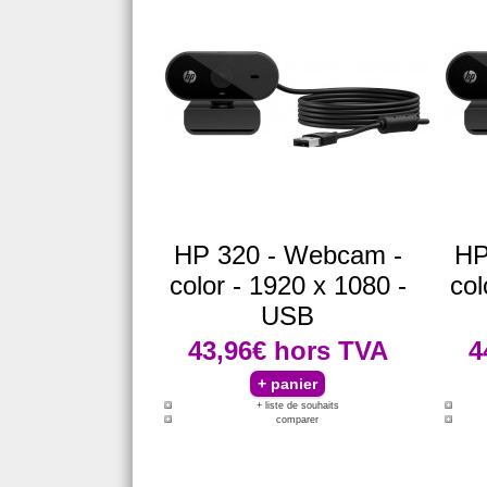
HP 320 - Webcam -
HP
color - 1920 x 1080 -
col
USB
43,96€
hors TVA
4
+ liste de souhaits
comparer