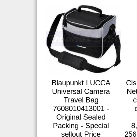
Blaupunkt LUCCA
Cis
Universal Camera
Net
Travel Bag
c
7608010413001 -
Original Sealed
Packing - Special
8
sellout Price
256