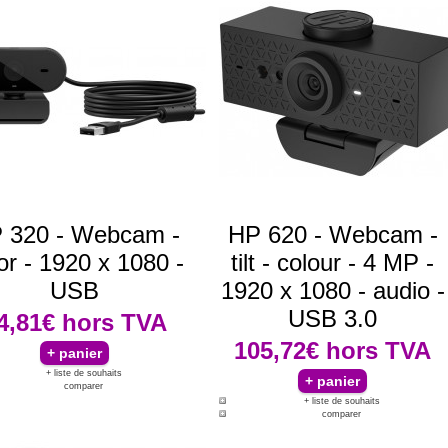
 320 - Webcam -
HP 620 - Webcam -
or - 1920 x 1080 -
tilt - colour - 4 MP -
USB
1920 x 1080 - audio -
USB 3.0
4,81€
hors TVA
105,72€
hors TVA
+ liste de souhaits
comparer
+ liste de souhaits
comparer