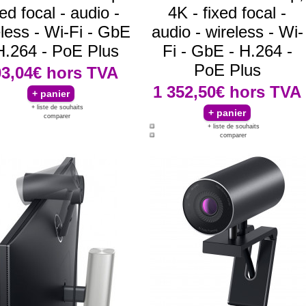
xed focal - audio -
4K - fixed focal -
eless - Wi-Fi - GbE
audio - wireless - Wi-
H.264 - PoE Plus
Fi - GbE - H.264 -
PoE Plus
03,04€
hors TVA
1 352,50€
hors TVA
+ liste de souhaits
comparer
+ liste de souhaits
comparer