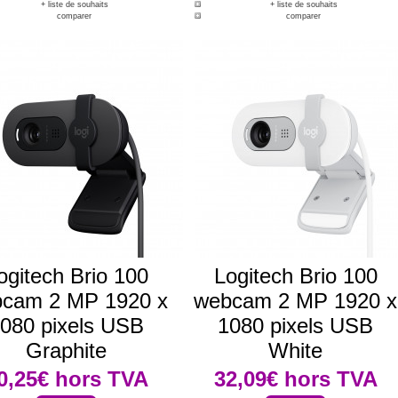
+ liste de souhaits
+ liste de souhaits
comparer
comparer
ogitech Brio 100
Logitech Brio 100
cam 2 MP 1920 x
webcam 2 MP 1920 x
080 pixels USB
1080 pixels USB
Graphite
White
0,25€
hors TVA
32,09€
hors TVA