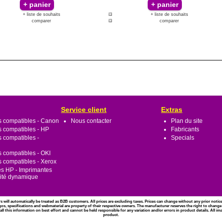
+ liste de souhaits
+ liste de souhaits
comparer
comparer
Service client
Extras
s compatibles - Canon
Nous contacter
Plan du site
s compatibles - HP
Fabricants
s compatibles -
Specials
s compatibles - OKI
s compatibles - Xerox
s HP - Imprimantes
rité dynamique
rs will automatically be treated as B2B customers. All prices are excluding taxes. Prices can change without any prior noti
gos, specifications and webmaterial are property of their respective owners. The manufacturer reserves the right to change
l this information on best effort and cannot be held responsible for any variation and/or errors in product details. All i
product.