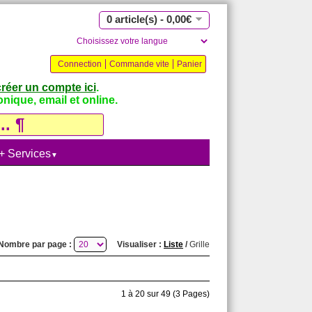
0 article(s) - 0,00€
Connection
Commande vite
Panier
créer un compte ici
.
nique, email et online.
 + Services
▼
Nombre par page :
Visualiser :
Liste
/
Grille
1 à 20 sur 49 (3 Pages)