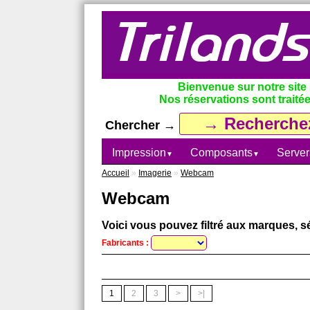
Bienvenue sur notre site
Nos réservations sont traitée
Chercher →
Impression
Composants
Server
▼
▼
Accueil
»
Imagerie
»
Webcam
Webcam
Voici vous pouvez filtré aux marques, sé
Fabricants :
1
2
3
>
>|