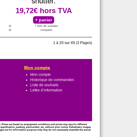
shutter.
19,72€
hors TVA
+ liste de souhaits
comparer
1 à 20 sur 49 (3 Pages)
Mon compte
Mon compte
Historique de commandes
Liste de souhaits
Lettre d’information
ce. Prices are based on prepayment conditions and prices may vary for different
 specification, packing, partnumber, etc. without prior notice. Datasheets, images
mages are for information purpose only, they do not necessarly resemble the actual