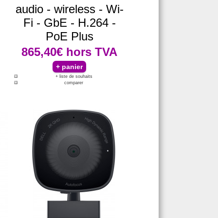
audio - wireless - Wi-
Fi - GbE - H.264 -
PoE Plus
865,40€
hors TVA
+ liste de souhaits
comparer