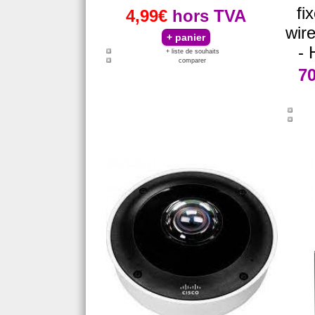
fi
4,99€
hors TVA
wir
- 
+ liste de souhaits
comparer
7