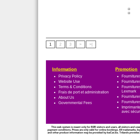
1
2
3
>
>|
Information
Promotion
Privacy Policy
Fourniture
Website Use
Fourniture
Terms & Conditions
Fourniture
Lexmark
Frais de port et administration
Fourniture
About Us
Fourniture
Governmental Fees
Imprimante
avec sécu
This web system is meant only for B2B visitors and users, all visitors and use
payment conditions. Prices are only valid for online bookings. All trademarks, lo
and other product information may be provided by IceCat.biz. Trilands provides al