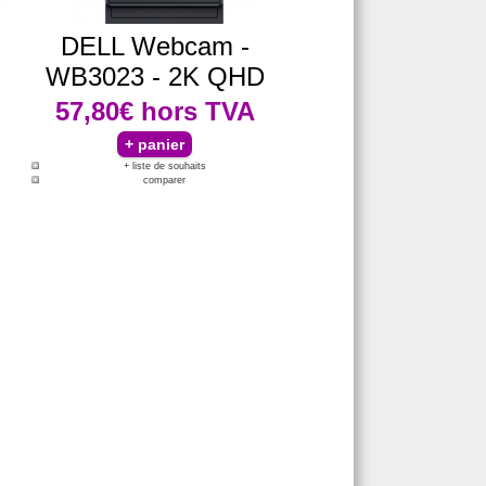
DELL Webcam -
WB3023 - 2K QHD
57,80€
hors TVA
+ liste de souhaits
comparer