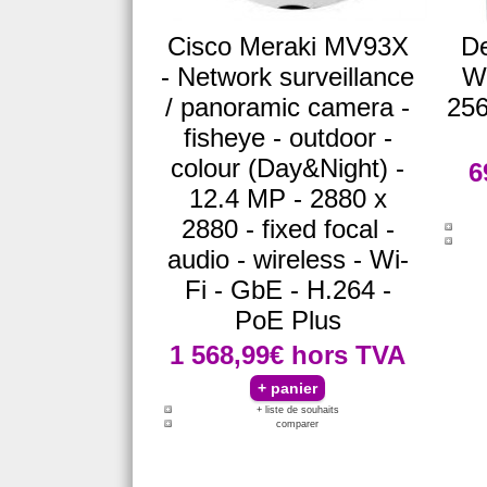
Cisco Meraki MV93X
De
- Network surveillance
We
/ panoramic camera -
256
fisheye - outdoor -
colour (Day&Night) -
6
12.4 MP - 2880 x
2880 - fixed focal -
audio - wireless - Wi-
Fi - GbE - H.264 -
PoE Plus
1 568,99€
hors TVA
+ liste de souhaits
comparer