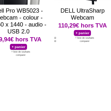
ll Pro WB5023 -
DELL UltraSharp
bcam - colour -
Webcam
0 x 1440 - audio -
110,29€
hors TVA
USB 2.0
9,94€
hors TVA
+ liste de souhaits
comparer
+ liste de souhaits
comparer