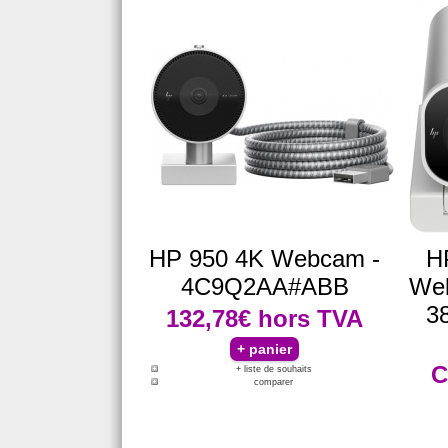
HP 950 4K Webcam -
H
4C9Q2AA#ABB
Web
3
132,78€
hors TVA
C
+ liste de souhaits
comparer