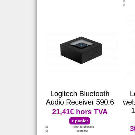
Logitech Bluetooth
L
Audio Receiver 590.6
web
1
21,41€
hors TVA
3
+ liste de souhaits
comparer