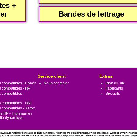
tes +
er
Bandes de lettrage
Service client
Extras
s compatibles - Canon
Nous contacter
Plan du site
s compatibles - HP
Fabricants
s compatibles -
Specials
s compatibles - OKI
s compatibles - Xerox
s HP - Imprimantes
rité dynamique
rs will automatically be treated as B2B customers. All prices are excluding taxes. Prices can change without any prior noti
gos, specifications and webmaterial are property of their respective owners. The manufacturer reserves the right to change