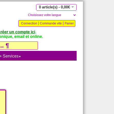
0 article(s) - 0,00€
Connection
Commande vite
Panier
créer un compte ici
.
nique, email et online.
 + Services
▼