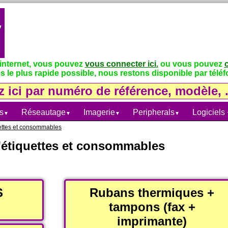
 internet, vous pouvez
vous connecter ici.
ou vous pouvez
s le plus rapide possible, nous restons disponible par téléfo
s
Réseautage
Imagerie
Peripherals
Logiciels
▼
▼
▼
▼
uettes et consommables
'étiquettes et consommables
S
Rubans thermiques +
tampons (fax +
imprimante)