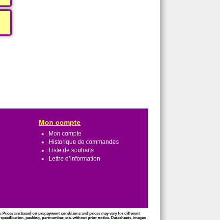
Mon compte
Mon compte
Historique de commandes
Liste de souhaits
Lettre d’information
ce. Prices are based on prepayment conditions and prices may vary for different
 specification, packing, partnumber, etc. without prior notice. Datasheets, images