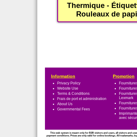
Thermique - Étiquet
Rouleaux de papi
Information
Promotion
Privacy Policy
Fourniture
Website Use
Fourniture
Terms & Conditions
Fourniture
Lexmark
Frais de port et administration
Fourniture
About Us
Fourniture
Governmental Fees
Imprimante
avec sécu
This web system is meant only for B2B visitors and users, all visitors and use
payment conditions. Prices are only valid for online bookings. All trademarks, lo