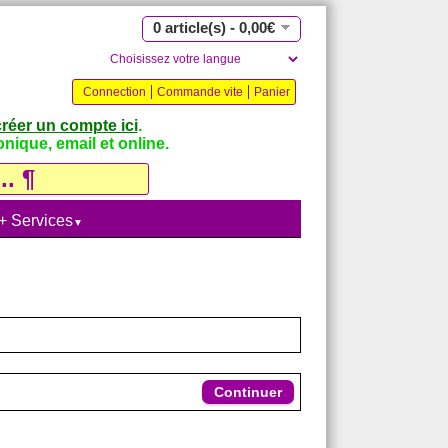
0 article(s) - 0,00€
Connection
Commande vite
Panier
créer un compte ici
.
nique, email et online.
 + Services
▼
Continuer