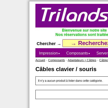
Bienvenue sur notre site
Nos réservations sont traitée
Chercher →
Impression
Composants
Server
▼
▼
Accueil
»
Composants
»
Adaptateurs + Câbles
»
Câbles
Câbles clavier / souris
Il n’y a aucun produit à lister dans cette catégorie.