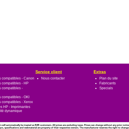
Service client
Extras
s compatibles - Canon
Nous contacter
Plan du site
s compatibles - HP
Fabricants
s compatibles -
Specials
s compatibles - OKI
s compatibles - Xerox
s HP - Imprimantes
rité dynamique
rs will automatically be treated as B2B customers. All prices are excluding taxes. Prices can change without any prior noti
gos, specifications and webmaterial are property of their respective owners. The manufacturer reserves the right to change