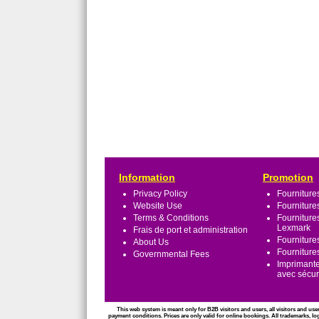
Information
Promotion
Privacy Policy
Fourniture
Website Use
Fourniture
Terms & Conditions
Fourniture
Lexmark
Frais de port et administration
Fourniture
About Us
Fourniture
Governmental Fees
Imprimante
avec sécu
This web system is meant only for B2B visitors and users, all visitors and use
payment conditions. Prices are only valid for online bookings. All trademarks, lo