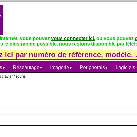
 internet, vous pouvez
vous connecter ici.
ou vous pouvez
s le plus rapide possible, nous restons disponible par téléfo
s
Réseautage
Imagerie
Peripherals
Logiciels
▼
▼
▼
▼
 clavier / souris