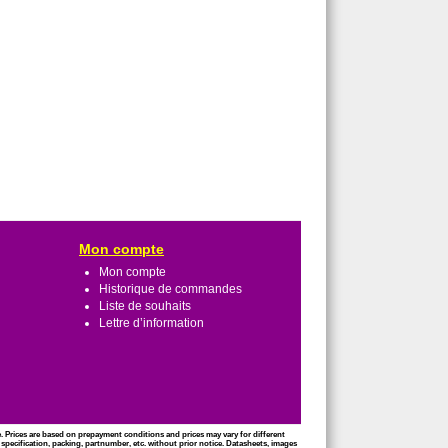
Mon compte
Mon compte
Historique de commandes
Liste de souhaits
Lettre d’information
ce. Prices are based on prepayment conditions and prices may vary for different
 specification, packing, partnumber, etc. without prior notice. Datasheets, images