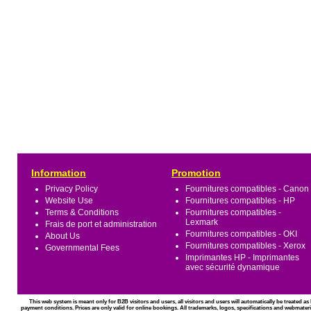
Information
Promotion
Privacy Policy
Fournitures compatibles - Canon
Website Use
Fournitures compatibles - HP
Terms & Conditions
Fournitures compatibles -
Lexmark
Frais de port et administration
Fournitures compatibles - OKI
About Us
Fournitures compatibles - Xerox
Governmental Fees
Imprimantes HP - Imprimantes
avec sécurité dynamique
This web system is meant only for B2B visitors and users, all visitors and users will automatically be treated 
payment conditions. Prices are only valid for online bookings. All trademarks, logos, specifications and webmateri