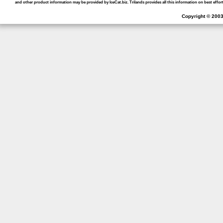
and other product information may be provided by IceCat.biz. Trilands provides all this information on best effort
Copyright © 2003